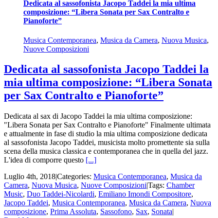
Dedicata al sassofonista Jacopo Taddei la mia ultima
composizione: “Libera Sonata per Sax Contralto e
Pianoforte”
Musica Contemporanea
,
Musica da Camera
,
Nuova Musica
,
Nuove Composizioni
Dedicata al sassofonista Jacopo Taddei la
mia ultima composizione: “Libera Sonata
per Sax Contralto e Pianoforte”
Dedicata al sax di Jacopo Taddei la mia ultima composizione:
"Libera Sonata per Sax Contralto e Pianoforte" Finalmente ultimata
e attualmente in fase di studio la mia ultima composizione dedicata
al sassofonista Jacopo Taddei, musicista molto promettente sia sulla
scena della musica classica e contemporanea che in quella del jazz.
L'idea di comporre questo
[...]
Luglio 4th, 2018
|
Categories:
Musica Contemporanea
,
Musica da
Camera
,
Nuova Musica
,
Nuove Composizioni
|
Tags:
Chamber
Music
,
Duo Taddei-Nicolardi
,
Emiliano Imondi Compositore
,
Jacopo Taddei
,
Musica Contemporanea
,
Musica da Camera
,
Nuova
composizione
,
Prima Assoluta
,
Sassofono
,
Sax
,
Sonata
|