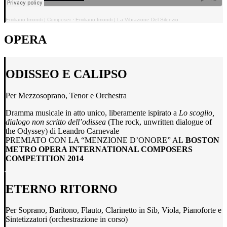
Emiliano Imondi | Composer
·
Emiliano Imondi | La Vibrazione Del Silenzio
OPERA
ODISSEO E CALIPSO
Per Mezzosoprano, Tenor e Orchestra
Dramma musicale in atto unico, liberamente ispirato a
Lo scoglio,
dialogo non scritto dell’odissea
(The rock, unwritten dialogue of
the Odyssey) di Leandro Carnevale
PREMIATO CON LA “MENZIONE D’ONORE” AL
BOSTON
METRO OPERA INTERNATIONAL COMPOSERS
COMPETITION 2014
ETERNO RITORNO
Per Soprano, Baritono, Flauto, Clarinetto in Sib, Viola, Pianoforte e
Sintetizzatori (orchestrazione in corso)