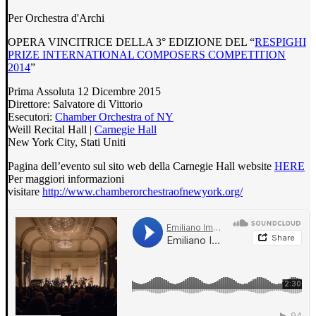
Per Orchestra d'Archi
OPERA VINCITRICE DELLA 3° EDIZIONE DEL “
RESPIGHI
PRIZE INTERNATIONAL COMPOSERS COMPETITION
2014
”
Prima Assoluta 12 Dicembre 2015
Direttore: Salvatore di Vittorio
Esecutori:
Chamber Orchestra of NY
Weill Recital Hall |
Carnegie Hall
New York City, Stati Uniti
Pagina dell’evento sul sito web della Carnegie Hall website
HERE
Per maggiori informazioni
visitare
http://www.chamberorchestraofnewyork.org/