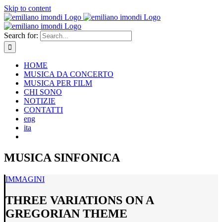
Skip to content
Search for:
HOME
MUSICA DA CONCERTO
MUSICA PER FILM
CHI SONO
NOTIZIE
CONTATTI
eng
ita
MUSICA SINFONICA
IMMAGINI
THREE VARIATIONS ON A
GREGORIAN THEME