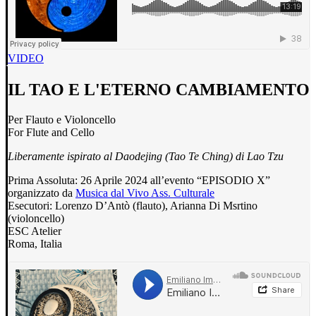
VIDEO
IL TAO E L'ETERNO CAMBIAMENTO
Per Flauto e Violoncello
For Flute and Cello
Liberamente ispirato al
Daodejing (Tao Te Ching) di Lao Tzu
Prima Assoluta: 26 Aprile 2024 all’evento “EPISODIO X”
organizzato da
Musica dal Vivo Ass. Culturale
Esecutori: Lorenzo D’Antò (flauto), Arianna Di Msrtino
(violoncello)
ESC Atelier
Roma, Italia