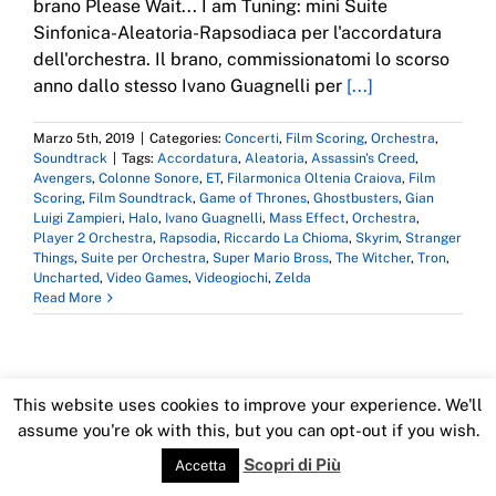
brano Please Wait... I am Tuning: mini Suite
Sinfonica-Aleatoria-Rapsodiaca per l'accordatura
dell'orchestra. Il brano, commissionatomi lo scorso
anno dallo stesso Ivano Guagnelli per
[...]
Marzo 5th, 2019
|
Categories:
Concerti
,
Film Scoring
,
Orchestra
,
Soundtrack
|
Tags:
Accordatura
,
Aleatoria
,
Assassin's Creed
,
Avengers
,
Colonne Sonore
,
ET
,
Filarmonica Oltenia Craiova
,
Film
Scoring
,
Film Soundtrack
,
Game of Thrones
,
Ghostbusters
,
Gian
Luigi Zampieri
,
Halo
,
Ivano Guagnelli
,
Mass Effect
,
Orchestra
,
Player 2 Orchestra
,
Rapsodia
,
Riccardo La Chioma
,
Skyrim
,
Stranger
Things
,
Suite per Orchestra
,
Super Mario Bross
,
The Witcher
,
Tron
,
Uncharted
,
Video Games
,
Videogiochi
,
Zelda
Read More
This website uses cookies to improve your experience. We'll
Copyright 2016 Imondi Emiliano | All Rights Reserved
assume you're ok with this, but you can opt-out if you wish.
Instagram
Facebook
X
YouTube
SoundCloud
LinkedIn
Scopri di Più
Accetta