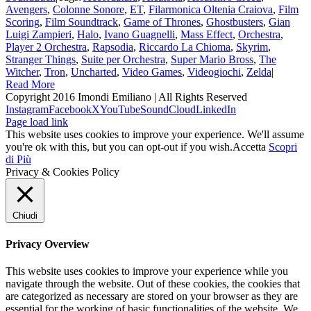
Avengers
,
Colonne Sonore
,
ET
,
Filarmonica Oltenia Craiova
,
Film
Scoring
,
Film Soundtrack
,
Game of Thrones
,
Ghostbusters
,
Gian
Luigi Zampieri
,
Halo
,
Ivano Guagnelli
,
Mass Effect
,
Orchestra
,
Player 2 Orchestra
,
Rapsodia
,
Riccardo La Chioma
,
Skyrim
,
Stranger Things
,
Suite per Orchestra
,
Super Mario Bross
,
The
Witcher
,
Tron
,
Uncharted
,
Video Games
,
Videogiochi
,
Zelda
|
Read More
Copyright 2016 Imondi Emiliano | All Rights Reserved
Instagram
Facebook
X
YouTube
SoundCloud
LinkedIn
Page load link
This website uses cookies to improve your experience. We'll assume
you're ok with this, but you can opt-out if you wish.
Accetta
Scopri
di Più
Privacy & Cookies Policy
Chiudi
Privacy Overview
This website uses cookies to improve your experience while you
navigate through the website. Out of these cookies, the cookies that
are categorized as necessary are stored on your browser as they are
essential for the working of basic functionalities of the website. We