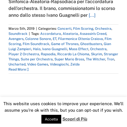
Sinfonica-Aleatoria-Rapsodiaca per l'accordatura
dell'orchestra. Il brano, commissionatomi lo scorso
anno dallo stesso Ivano Guagnelli per
[...]
Marzo 5th, 2019
|
Categories:
Concerti
,
Film Scoring
,
Orchestra
,
Soundtrack
|
Tags:
Accordatura
,
Aleatoria
,
Assassin's Creed
,
Avengers
,
Colonne Sonore
,
ET
,
Filarmonica Oltenia Craiova
,
Film
Scoring
,
Film Soundtrack
,
Game of Thrones
,
Ghostbusters
,
Gian
Luigi Zampieri
,
Halo
,
Ivano Guagnelli
,
Mass Effect
,
Orchestra
,
Player 2 Orchestra
,
Rapsodia
,
Riccardo La Chioma
,
Skyrim
,
Stranger
Things
,
Suite per Orchestra
,
Super Mario Bross
,
The Witcher
,
Tron
,
Uncharted
,
Video Games
,
Videogiochi
,
Zelda
Read More
Copyright 2016 Imondi Emiliano | All Rights Reserved
This website uses cookies to improve your experience. We'll
Instagram
Facebook
X
YouTube
SoundCloud
LinkedIn
assume you're ok with this, but you can opt-out if you wish.
Scopri di Più
Accetta