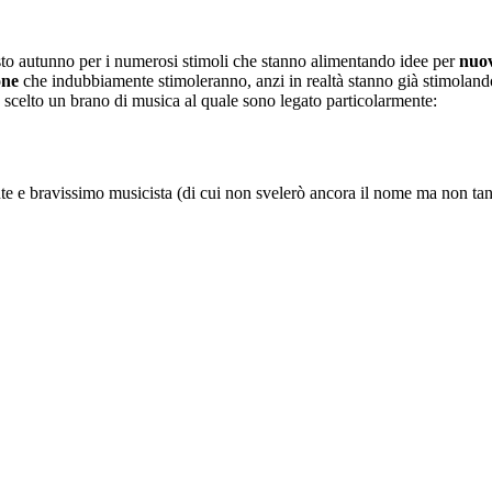
esto autunno per i numerosi stimoli che stanno alimentando idee per
nuov
one
che indubbiamente stimoleranno, anzi in realtà stanno già stimolando
o scelto un brano di musica al quale sono legato particolarmente:
ssante e bravissimo musicista (di cui non svelerò ancora il nome ma non 