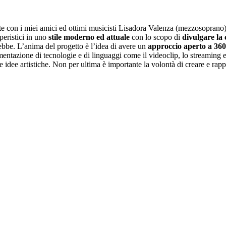
 con i miei amici ed ottimi musicisti Lisadora Valenza (mezzosoprano), 
peristici in uno
stile moderno ed attuale
con lo scopo di
divulgare la 
ebbe. L’anima del progetto è l’idea di avere un
approccio aperto a 360
entazione di tecnologie e di linguaggi come il videoclip, lo streaming e 
le idee artistiche. Non per ultima è importante la volontà di creare e rap