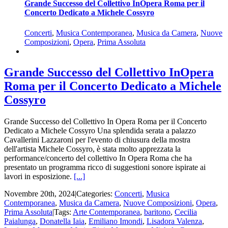
Grande Successo del Collettivo InOpera Roma per il
Concerto Dedicato a Michele Cossyro
Concerti
,
Musica Contemporanea
,
Musica da Camera
,
Nuove
Composizioni
,
Opera
,
Prima Assoluta
Grande Successo del Collettivo InOpera
Roma per il Concerto Dedicato a Michele
Cossyro
Grande Successo del Collettivo In Opera Roma per il Concerto
Dedicato a Michele Cossyro Una splendida serata a palazzo
Cavallerini Lazzaroni per l'evento di chiusura della mostra
dell'artista Michele Cossyro, è stata molto apprezzata la
performance/concerto del collettivo In Opera Roma che ha
presentato un programma ricco di suggestioni sonore ispirate ai
lavori in esposizione.
[...]
Novembre 20th, 2024
|
Categories:
Concerti
,
Musica
Contemporanea
,
Musica da Camera
,
Nuove Composizioni
,
Opera
,
Prima Assoluta
|
Tags:
Arte Contemporanea
,
baritono
,
Cecilia
Paialunga
,
Donatella Iaia
,
Emiliano Imondi
,
Lisadora Valenza
,