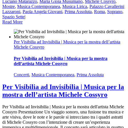
Luciano Matarazzo
,
Maria Gioia Musumano
,
Michele Cossyro
,
Mostre
,
Musica Contemporanea
,
Musica Lirica
,
Palazzo Cavallerini
Lazzaroni
,
Paola Angela Giovani
,
Prima Assoluta
,
Roma
,
Soprano
,
Spazio Sette
|
Read More
Per Visibilia ad Invisibilia | Musica per la mostra dell’artista
Michele Cossyro
Per Visibilia ad Invisibilia | Musica per la mostra
dell’artista Michele Cossyro
Concerti
,
Musica Contemporanea
,
Prima Assoluta
Per Visibilia ad Invisibilia | Musica per la
mostra dell’artista Michele Cossyro
Per Visibilia ad Invisibilia | Musica per la mostra dell'artista Michele
Cossyro Presentazione Un viaggio sonoro, una fusione tra musica e
arte visiva, dove le note e le parole si intrecciano tra i quadri astratti
di Michele Cossyro con l’intenzione di creare un’esperienza
immersiva e multidimensionale. Il concerto sarà articolato in quattro