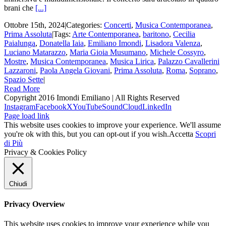
brani che
[...]
Ottobre 15th, 2024
|
Categories:
Concerti
,
Musica Contemporanea
,
Prima Assoluta
|
Tags:
Arte Contemporanea
,
baritono
,
Cecilia
Paialunga
,
Donatella Iaia
,
Emiliano Imondi
,
Lisadora Valenza
,
Luciano Matarazzo
,
Maria Gioia Musumano
,
Michele Cossyro
,
Mostre
,
Musica Contemporanea
,
Musica Lirica
,
Palazzo Cavallerini
Lazzaroni
,
Paola Angela Giovani
,
Prima Assoluta
,
Roma
,
Soprano
,
Spazio Sette
|
Read More
Copyright 2016 Imondi Emiliano | All Rights Reserved
Instagram
Facebook
X
YouTube
SoundCloud
LinkedIn
Page load link
This website uses cookies to improve your experience. We'll assume
you're ok with this, but you can opt-out if you wish.
Accetta
Scopri
di Più
Privacy & Cookies Policy
Chiudi
Privacy Overview
This website uses cookies to improve your experience while you