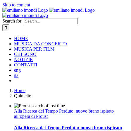
Skip to content
Search for:
HOME
MUSICA DA CONCERTO
MUSICA PER FILM
CHI SONO
NOTIZIE
CONTATTI
eng
ita
Home
Quintetto
Alla Ricerca del Tempo Perduto: nuovo brano ispirato
all’opera di Proust
Alla Ricerca del Tempo Perduto: nuovo brano ispirato