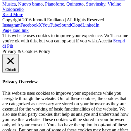
Musica
,
Nuovo brano
,
Pianoforte
,
Quintetto
,
Stravinsky
,
Violino
,
Violoncello
|
Read More
Copyright 2016 Imondi Emiliano | All Rights Reserved
Instagram
Facebook
X
YouTube
SoundCloud
LinkedIn
Page load link
This website uses cookies to improve your experience. We'll assume
you're ok with this, but you can opt-out if you wish.
Accetta
Scopri
di Più
Privacy & Cookies Policy
Chiudi
Privacy Overview
This website uses cookies to improve your experience while you
navigate through the website. Out of these cookies, the cookies that
are categorized as necessary are stored on your browser as they are
essential for the working of basic functionalities of the website. We
also use third-party cookies that help us analyze and understand how
you use this website. These cookies will be stored in your browser
only with your consent. You also have the option to opt-out of these
cookies. But opting out of some of these cookies may have an effect