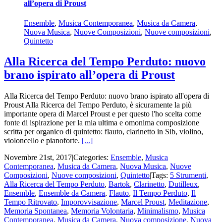
all’opera di Proust
Ensemble
,
Musica Contemporanea
,
Musica da Camera
,
Nuova Musica
,
Nuove Composizioni
,
Nuove composizioni
,
Quintetto
Alla Ricerca del Tempo Perduto: nuovo
brano ispirato all’opera di Proust
Alla Ricerca del Tempo Perduto: nuovo brano ispirato all'opera di
Proust Alla Ricerca del Tempo Perduto, è sicuramente la più
importante opera di Marcel Proust e per questo l'ho scelta come
fonte di ispirazione per la mia ultima e omonima composizione
scritta per organico di quintetto: flauto, clarinetto in Sib, violino,
violoncello e pianoforte.
[...]
Novembre 21st, 2017
|
Categories:
Ensemble
,
Musica
Contemporanea
,
Musica da Camera
,
Nuova Musica
,
Nuove
Composizioni
,
Nuove composizioni
,
Quintetto
|
Tags:
5 Strumenti
,
Alla Ricerca del Tempo Perduto
,
Bartok
,
Clarinetto
,
Dutilleux
,
Ensemble
,
Ensemble da Camera
,
Flauto
,
Il Tempo Perduto
,
Il
Tempo Ritrovato
,
Imporovvisazione
,
Marcel Proust
,
Meditazione
,
Memoria Spontanea
,
Memoria Volontaria
,
Minimalismo
,
Musica
Contemporanea
,
Musica da Camera
,
Nuova composizione
,
Nuova