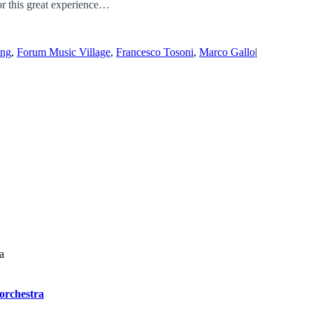
or this great experience…
ing
,
Forum Music Village
,
Francesco Tosoni
,
Marco Gallo
|
’orchestra