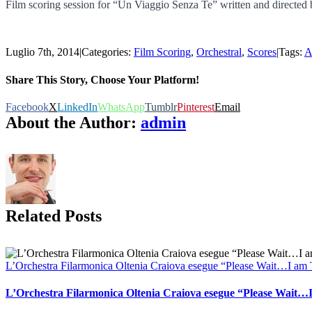
Film scoring session for “Un Viaggio Senza Te” written and directed
Luglio 7th, 2014
|
Categories:
Film Scoring
,
Orchestral
,
Scores
|
Tags:
A
Share This Story, Choose Your Platform!
Facebook
X
LinkedIn
WhatsApp
Tumblr
Pinterest
Email
About the Author:
admin
Related Posts
L’Orchestra Filarmonica Oltenia Craiova esegue “Please Wait…I am Tun
L’Orchestra Filarmonica Oltenia Craiova esegue “Please Wait…I 