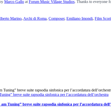
 by
Marco Gallo
at
Forum Music Village Studios
. Thanks to everyone f
lberto Marino
,
Archi di Roma
,
Composer
,
Emiliano Imondi
,
Film Scor
ing” breve suite rapsodia sinfonica per l’accordatura dell’orchestra
am Tuning” breve suite rapsodia sinfonica per l’accordatura dell