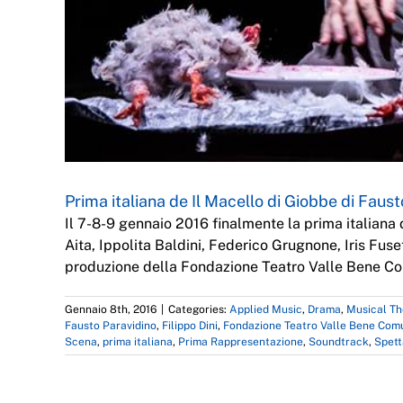
Prima italiana de Il Macello di Giobbe di Faust
Il 7-8-9 gennaio 2016 finalmente la prima italian
Aita, Ippolita Baldini, Federico Grugnone, Iris Fus
produzione della Fondazione Teatro Valle Bene C
Gennaio 8th, 2016
|
Categories:
Applied Music
,
Drama
,
Musical Th
Fausto Paravidino
,
Filippo Dini
,
Fondazione Teatro Valle Bene Com
Scena
,
prima italiana
,
Prima Rappresentazione
,
Soundtrack
,
Spett