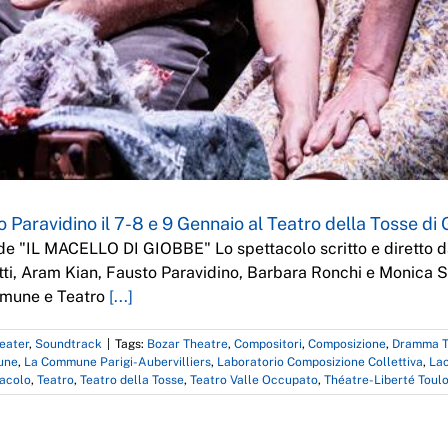
o Paravidino il 7-8 e 9 Gennaio al Teatro della Tosse di
a de "IL MACELLO DI GIOBBE" Lo spettacolo scritto e diretto 
etti, Aram Kian, Fausto Paravidino, Barbara Ronchi e Monica 
omune e Teatro
[...]
eater
,
Soundtrack
|
Tags:
Bozar Theatre
,
Compositori
,
Composizione
,
Dramma T
une
,
La Commune Parigi-Aubervilliers
,
Laboratorio Composizione Collettiva
,
Lac
acolo
,
Teatro
,
Teatro della Tosse
,
Teatro Valle Occupato
,
Théatre-Liberté Toul