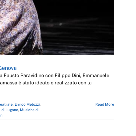
 Genova
da Fausto Paravidino con Filippo Dini, Emmanuele
Samassa è stato ideato e realizzato con la
eatrale
,
Enrico Melozzi
,
Read More
 di Lugano
,
Musiche di
on