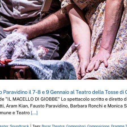
o Paravidino il 7-8 e 9 Gennaio al Teatro della Tosse di
a de "IL MACELLO DI GIOBBE" Lo spettacolo scritto e diretto 
etti, Aram Kian, Fausto Paravidino, Barbara Ronchi e Monica 
omune e Teatro
[...]
eater
,
Soundtrack
|
Tags:
Bozar Theatre
,
Compositori
,
Composizione
,
Dramma T