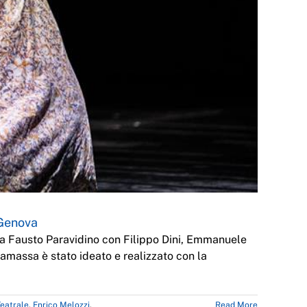
 Genova
da Fausto Paravidino con Filippo Dini, Emmanuele
Samassa è stato ideato e realizzato con la
eatrale
,
Enrico Melozzi
,
Read More