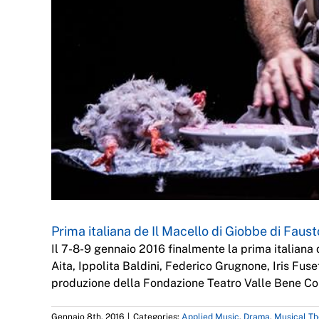
Prima italiana de Il Macello di Giobbe di Faust
Il 7-8-9 gennaio 2016 finalmente la prima italian
Aita, Ippolita Baldini, Federico Grugnone, Iris Fus
produzione della Fondazione Teatro Valle Bene C
Gennaio 8th, 2016
|
Categories:
Applied Music
,
Drama
,
Musical Th