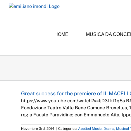
Skip
to
content
HOME
MUSICA DA CONC
Great success for the premiere of IL MACEL
https://www.youtube.com/watch?v=ljD3Lkf1q5s B
Fondazione Teatro Valle Bene Comune Bruxelles, 
regia Fausto Paravidino; con Emmanuele Aita, Ippoli
Novembre 3rd, 2014
|
Categories:
Applied Music
,
Drama
,
Musical 