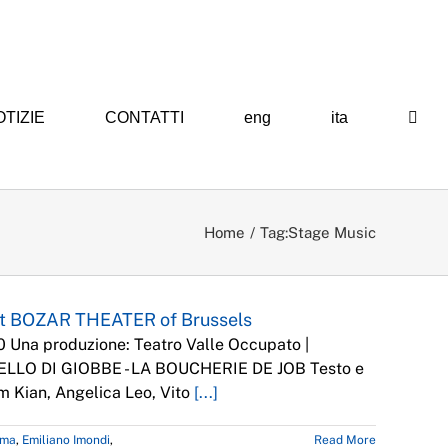
TIZIE
CONTATTI
eng
ita
Home
Tag:
Stage Music
 at BOZAR THEATER of Brussels
na produzione: Teatro Valle Occupato |
MACELLO DI GIOBBE - LA BOUCHERIE DE JOB Testo e
am Kian, Angelica Leo, Vito
[...]
ama
,
Emiliano Imondi
,
Read More