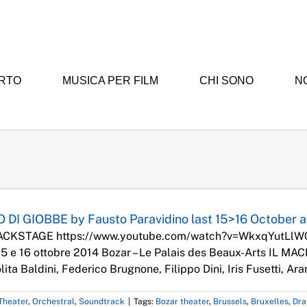
ERTO
MUSICA PER FILM
CHI SONO
NO
Applied Music
Drama
Musical Theater
Orchestral
Soundtrack
LO DI GIOBBE by Fausto Paravidino last 15>16 October
ACKSTAGE https://www.youtube.com/watch?v=WkxqYutLlW0 U
15 e 16 ottobre 2014 Bozar – Le Palais des Beaux-Arts IL 
ta Baldini, Federico Brugnone, Filippo Dini, Iris Fusetti, Ar
Theater
,
Orchestral
,
Soundtrack
|
Tags:
Bozar theater
,
Brussels
,
Bruxelles
,
Dr