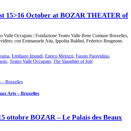
last 15>16 October at BOZAR THEATER of
lle Occupato | Fondazione Teatro Valle Bene Comune Bruxelles,
no; con Emmanuele Aita, Ippolita Baldini, Federico Brugnone,
rama
,
Emiliano Imondi
,
Enrico Melozzi
,
Fausto Paravidino
,
usic
,
Teatro Valle Occupato
,
The Slaughter of Job
|
– Bruxelles
x Arts – Bruxelles
 ottobre BOZAR – Le Palais des Beaux