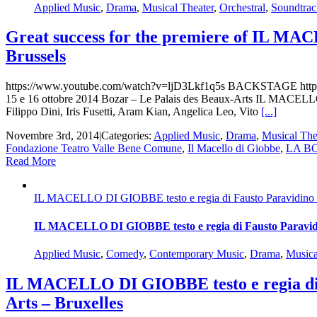
Applied Music
,
Drama
,
Musical Theater
,
Orchestral
,
Soundtrac
Great success for the premiere of IL 
Brussels
https://www.youtube.com/watch?v=ljD3Lkf1q5s BACKSTAGE https:/
15 e 16 ottobre 2014 Bozar – Le Palais des Beaux-Arts IL MACEL
Filippo Dini, Iris Fusetti, Aram Kian, Angelica Leo, Vito
[...]
Novembre 3rd, 2014
|
Categories:
Applied Music
,
Drama
,
Musical The
Fondazione Teatro Valle Bene Comune
,
Il Macello di Giobbe
,
LA B
Read More
IL MACELLO DI GIOBBE testo e regia di Fausto Paravidino
IL MACELLO DI GIOBBE testo e regia di Fausto Paravid
Applied Music
,
Comedy
,
Contemporary Music
,
Drama
,
Musica
IL MACELLO DI GIOBBE testo e regia di
Arts – Bruxelles