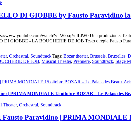
k
MACELLO DI GIOBBE by Fausto Paravidino 
/www.youtube.com/watch?v=WkxqYutLlW0 Una produzione: Teatro Va
LO DI GIOBBE - LA BOUCHERIE DE JOB Testo e regia Fausto Paravidi
ater
,
Orchestral
,
Soundtrack
|
Tags:
Bozar theater
,
Brussels
,
Bruxelles
,
D
OUCHERIE DE JOB
,
Musical Theater
,
Premiere
,
Soundtrack
,
Stage M
 | PRIMA MONDIALE 15 ottobre BOZAR – Le Palais des Beaux Arts 
ino | PRIMA MONDIALE 15 ottobre BOZAR – Le Palais des Beau
l Theater
,
Orchestral
,
Soundtrack
 Fausto Paravidino | PRIMA MONDIALE 15