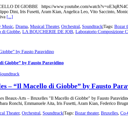
 MACELLO DI GIOBBE https://www.youtube.com/watch?v=oE3qRN4OXzQ t
ippo Dini, Iris Fusetti, Aram Kian, Angelica Leo, Vito Saccinto, Mon
tiva
[...]
y Music
,
Drama
,
Musical Theater
,
Orchestral
,
Soundtrack
|
Tags:
Bozar t
o di Giobbe
,
LA BOUCHERIE DE JOB
,
Laboratorio Composizione Co
 Giobbe” by Fausto Paravidino
o di Giobbe” by Fausto Paravidino
Soundtrack
les – “Il Macello di Giobbe” by Fausto Para
 Beaux-Arts – Bruxelles "Il Macello di Giobbe" by Fausto Paravidino 
, Barbara Ronchi, Emmanuele Aita, Iris Fusetti, Aram Kian, Feder
cal Theater
,
Orchestral
,
Soundtrack
|
Tags:
Bozar theater
,
Bruxelles
,
Co-