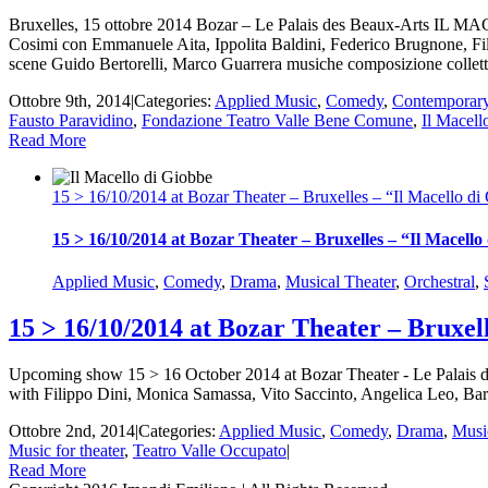
Bruxelles, 15 ottobre 2014 Bozar – Le Palais des Beaux-Arts IL
Cosimi con Emmanuele Aita, Ippolita Baldini, Federico Brugnone, Fil
scene Guido Bertorelli, Marco Guarrera musiche composizione collet
Ottobre 9th, 2014
|
Categories:
Applied Music
,
Comedy
,
Contemporar
Fausto Paravidino
,
Fondazione Teatro Valle Bene Comune
,
Il Macell
Read More
15 > 16/10/2014 at Bozar Theater – Bruxelles – “Il Macello di
15 > 16/10/2014 at Bozar Theater – Bruxelles – “Il Macell
Applied Music
,
Comedy
,
Drama
,
Musical Theater
,
Orchestral
,
15 > 16/10/2014 at Bozar Theater – Bruxel
Upcoming show 15 > 16 October 2014 at Bozar Theater - Le Palais des
with Filippo Dini, Monica Samassa, Vito Saccinto, Angelica Leo
Ottobre 2nd, 2014
|
Categories:
Applied Music
,
Comedy
,
Drama
,
Musi
Music for theater
,
Teatro Valle Occupato
|
Read More