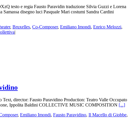
esto e regia Fausto Paravidin traduzione Silvia Guzzi e Lorena
ica Samassa disegno luci Pasquale Mari costumi Sandra Cardini
heater
,
Bruxelles
,
Co-Composer
,
Emiliano Imondi
,
Enrico Melozzi
,
llettiva
|
vidino
Text, director: Fausto Paravidino Production: Teatro Valle Occupato
ico Brugnone, Ippolita Baldini COLLECTIVE MUSIC COMPOSITION
[...]
Composer
,
Emiliano Imondi
,
Fausto Paravidino
,
Il Macello di Giobbe
,