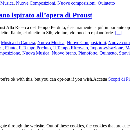
 Musica
,
Nuove Composizioni
,
Nuove composizioni
,
Quintetto
no ispirato all’opera di Proust
ust Alla Ricerca del Tempo Perduto, è sicuramente la più importante ope
to: flauto, clarinetto in Sib, violino, violoncello e pianoforte.
[...]
,
Musica da Camera
,
Nuova Musica
,
Nuove Composizioni
,
Nuove comp
ra
,
Flauto
,
Il Tempo Perduto
,
Il Tempo Ritrovato
,
Imporovvisazione
,
Ma
mposizione
,
Nuova Musica
,
Nuovo brano
,
Pianoforte
,
Quintetto
,
Strav
u're ok with this, but you can opt-out if you wish.
Accetta
Scopri di P
te through the website. Out of these cookies, the cookies that are cate