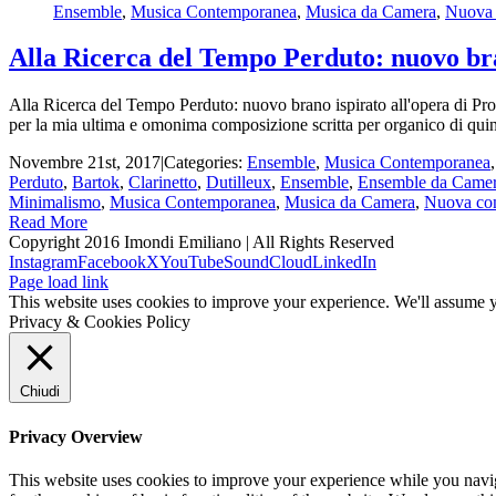
Ensemble
,
Musica Contemporanea
,
Musica da Camera
,
Nuova
Alla Ricerca del Tempo Perduto: nuovo bra
Alla Ricerca del Tempo Perduto: nuovo brano ispirato all'opera di Pro
per la mia ultima e omonima composizione scritta per organico di quintet
Novembre 21st, 2017
|
Categories:
Ensemble
,
Musica Contemporanea
Perduto
,
Bartok
,
Clarinetto
,
Dutilleux
,
Ensemble
,
Ensemble da Came
Minimalismo
,
Musica Contemporanea
,
Musica da Camera
,
Nuova co
Read More
Copyright 2016 Imondi Emiliano | All Rights Reserved
Instagram
Facebook
X
YouTube
SoundCloud
LinkedIn
Page load link
This website uses cookies to improve your experience. We'll assume yo
Privacy & Cookies Policy
Chiudi
Privacy Overview
This website uses cookies to improve your experience while you naviga