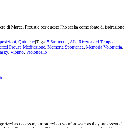
ra di Marcel Proust e per questo l'ho scelta come fonte di ispirazione
osizioni
,
Quintetto
|
Tags:
5 Strumenti
,
Alla Ricerca del Tempo
rcel Proust
,
Meditazione
,
Memoria Spontanea
,
Memoria Volontaria
,
insky
,
Violino
,
Violoncello
|
iù
gorized as necessary are stored on your browser as they are essential