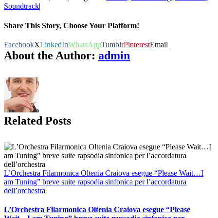
Soundtrack
|
Share This Story, Choose Your Platform!
Facebook
X
LinkedIn
WhatsApp
Tumblr
Pinterest
Email
About the Author:
admin
Related Posts
L’Orchestra Filarmonica Oltenia Craiova esegue “Please Wait…I
am Tuning” breve suite rapsodia sinfonica per l’accordatura
dell’orchestra
L’Orchestra Filarmonica Oltenia Craiova esegue “Please