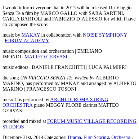
I would inform everyone that in 2015 will be released Un Viaggio
Senza Te a film by MARCO GALLO with SARA SARTINI,
CARLA BARTOLI and FABRIZIO D’ALESSIO for which i have
co-composed the score:
music by
MAKAY
in collaboration with
NOISE SYMPHONY
|
FORUM ACADEMY
music composition and orchestration | EMILIANO
IMONDI |
MATTEO GERVASI
music editors | DANIELE FRANCHITTI | LUCA PALMIERI
the song
UN VIAGGIO SENZA TE, written by
ALBERTO
MARINO, has performed by MAKAY and arranged by ALBERTO
MARINO | FRANCESCO TOSONI
music has performed by
ARCHI DI ROMA STRING
ORCHESTRA
piano MEGGY FLORE clarinet MATTEO
GERVASI
recorded and mixed at
FORUM MUSIC VILLAGE RECORDING
STUDIOS
Dicembre 31st, 2014
|
Categories:
Drama
,
Film Scoring
,
Orchestral
,