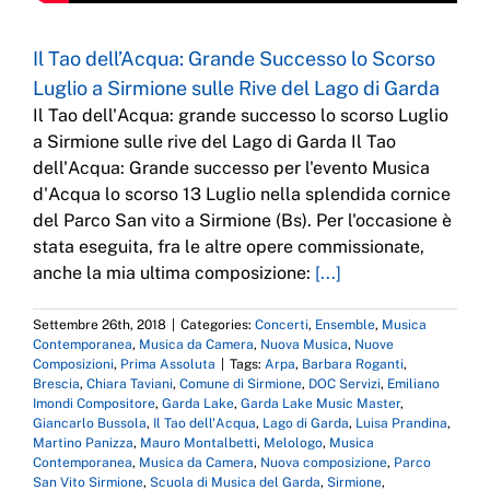
Il Tao dell’Acqua: Grande Successo lo Scorso
Luglio a Sirmione sulle Rive del Lago di Garda
Il Tao dell'Acqua: grande successo lo scorso Luglio
a Sirmione sulle rive del Lago di Garda Il Tao
dell'Acqua: Grande successo per l'evento Musica
d'Acqua lo scorso 13 Luglio nella splendida cornice
del Parco San vito a Sirmione (Bs). Per l'occasione è
stata eseguita, fra le altre opere commissionate,
anche la mia ultima composizione:
[...]
Settembre 26th, 2018
|
Categories:
Concerti
,
Ensemble
,
Musica
Contemporanea
,
Musica da Camera
,
Nuova Musica
,
Nuove
Composizioni
,
Prima Assoluta
|
Tags:
Arpa
,
Barbara Roganti
,
Brescia
,
Chiara Taviani
,
Comune di Sirmione
,
DOC Servizi
,
Emiliano
Imondi Compositore
,
Garda Lake
,
Garda Lake Music Master
,
Giancarlo Bussola
,
Il Tao dell'Acqua
,
Lago di Garda
,
Luisa Prandina
,
Martino Panizza
,
Mauro Montalbetti
,
Melologo
,
Musica
Contemporanea
,
Musica da Camera
,
Nuova composizione
,
Parco
San Vito Sirmione
,
Scuola di Musica del Garda
,
Sirmione
,