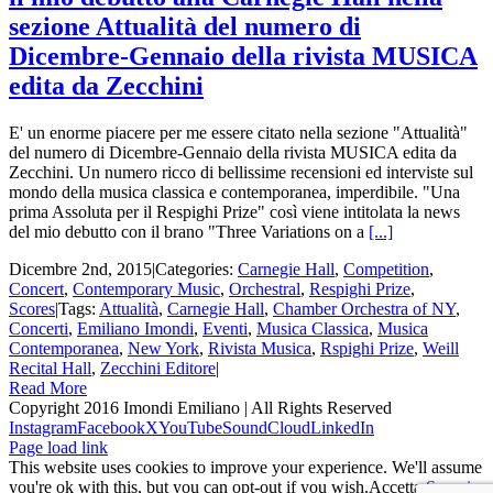
sezione Attualità del numero di
Dicembre-Gennaio della rivista MUSICA
edita da Zecchini
E' un enorme piacere per me essere citato nella sezione "Attualità"
del numero di Dicembre-Gennaio della rivista MUSICA edita da
Zecchini. Un numero ricco di bellissime recensioni ed interviste sul
mondo della musica classica e contemporanea, imperdibile. "Una
prima Assoluta per il Respighi Prize" così viene intitolata la news
del mio debutto con il brano "Three Variations on a
[...]
Dicembre 2nd, 2015
|
Categories:
Carnegie Hall
,
Competition
,
Concert
,
Contemporary Music
,
Orchestral
,
Respighi Prize
,
Scores
|
Tags:
Attualità
,
Carnegie Hall
,
Chamber Orchestra of NY
,
Concerti
,
Emiliano Imondi
,
Eventi
,
Musica Classica
,
Musica
Contemporanea
,
New York
,
Rivista Musica
,
Rspighi Prize
,
Weill
Recital Hall
,
Zecchini Editore
|
Read More
Copyright 2016 Imondi Emiliano | All Rights Reserved
Instagram
Facebook
X
YouTube
SoundCloud
LinkedIn
Page load link
This website uses cookies to improve your experience. We'll assume
you're ok with this, but you can opt-out if you wish.
Accetta
Scopri