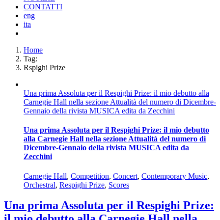
CONTATTI
eng
ita
Home
Tag:
Rspighi Prize
Una prima Assoluta per il Respighi Prize: il mio debutto alla
Carnegie Hall nella sezione Attualità del numero di Dicembre-
Gennaio della rivista MUSICA edita da Zecchini
Una prima Assoluta per il Respighi Prize: il mio debutto
alla Carnegie Hall nella sezione Attualità del numero di
Dicembre-Gennaio della rivista MUSICA edita da
Zecchini
Carnegie Hall
,
Competition
,
Concert
,
Contemporary Music
,
Orchestral
,
Respighi Prize
,
Scores
Una prima Assoluta per il Respighi Prize:
il mio debutto alla Carnegie Hall nella