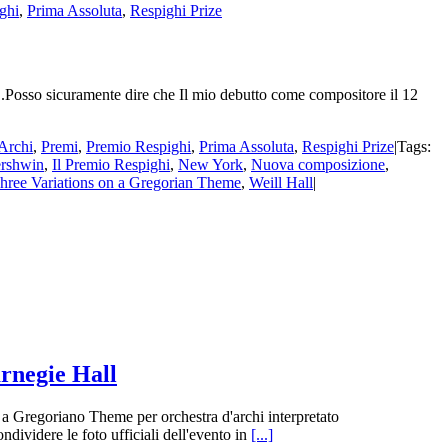
ghi
,
Prima Assoluta
,
Respighi Prize
...Posso sicuramente dire che Il mio debutto come compositore il 12
'Archi
,
Premi
,
Premio Respighi
,
Prima Assoluta
,
Respighi Prize
|
Tags:
rshwin
,
Il Premio Respighi
,
New York
,
Nuova composizione
,
hree Variations on a Gregorian Theme
,
Weill Hall
|
rnegie Hall
 a Gregoriano Theme per orchestra d'archi interpretato
ividere le foto ufficiali dell'evento in
[...]