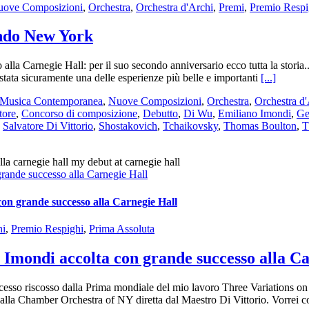
ove Composizioni
,
Orchestra
,
Orchestra d'Archi
,
Premi
,
Premio Respi
ando New York
alla Carnegie Hall: per il suo secondo anniversario ecco tutta la storia
tata sicuramente una delle esperienze più belle e importanti
[...]
Musica Contemporanea
,
Nuove Composizioni
,
Orchestra
,
Orchestra d
tore
,
Concorso di composizione
,
Debutto
,
Di Wu
,
Emiliano Imondi
,
Ge
,
Salvatore Di Vittorio
,
Shostakovich
,
Tchaikovsky
,
Thomas Boulton
,
T
rande successo alla Carnegie Hall
on grande successo alla Carnegie Hall
hi
,
Premio Respighi
,
Prima Assoluta
Imondi accolta con grande successo alla Ca
cesso riscosso dalla Prima mondiale del mio lavoro Three Variations on
la Chamber Orchestra of NY diretta dal Maestro Di Vittorio. Vorrei cond