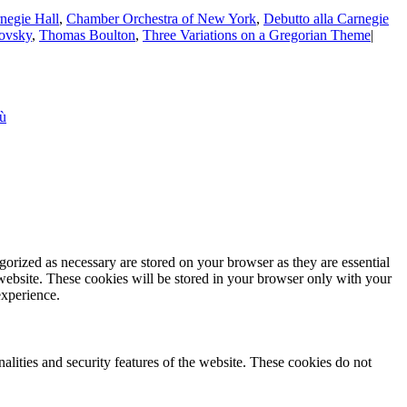
negie Hall
,
Chamber Orchestra of New York
,
Debutto alla Carnegie
ovsky
,
Thomas Boulton
,
Three Variations on a Gregorian Theme
|
iù
gorized as necessary are stored on your browser as they are essential
 website. These cookies will be stored in your browser only with your
experience.
nalities and security features of the website. These cookies do not