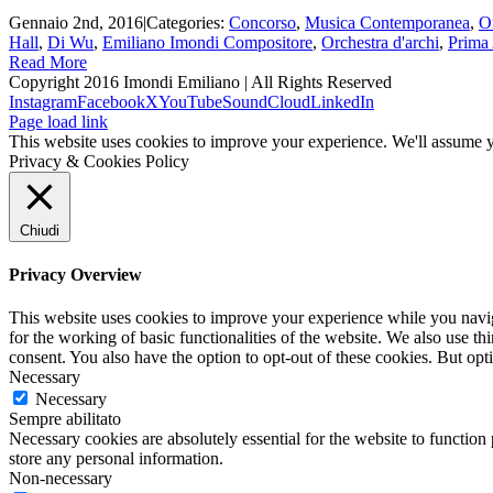
Gennaio 2nd, 2016
|
Categories:
Concorso
,
Musica Contemporanea
,
O
Hall
,
Di Wu
,
Emiliano Imondi Compositore
,
Orchestra d'archi
,
Prima 
Read More
Copyright 2016 Imondi Emiliano | All Rights Reserved
Instagram
Facebook
X
YouTube
SoundCloud
LinkedIn
Page load link
This website uses cookies to improve your experience. We'll assume yo
Privacy & Cookies Policy
Chiudi
Privacy Overview
This website uses cookies to improve your experience while you naviga
for the working of basic functionalities of the website. We also use t
consent. You also have the option to opt-out of these cookies. But op
Necessary
Necessary
Sempre abilitato
Necessary cookies are absolutely essential for the website to function 
store any personal information.
Non-necessary