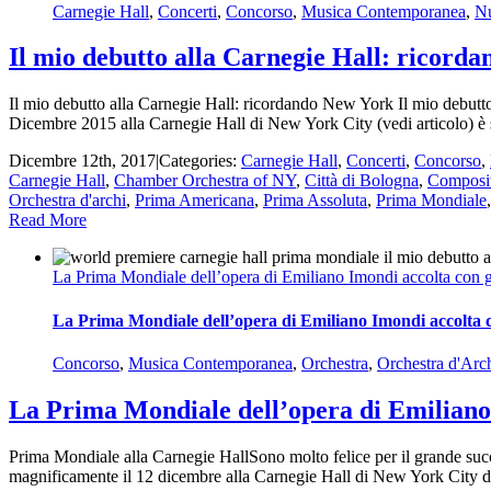
Carnegie Hall
,
Concerti
,
Concorso
,
Musica Contemporanea
,
Nu
Il mio debutto alla Carnegie Hall: ricord
Il mio debutto alla Carnegie Hall: ricordando New York Il mio debutto 
Dicembre 2015 alla Carnegie Hall di New York City (vedi articolo) è s
Dicembre 12th, 2017
|
Categories:
Carnegie Hall
,
Concerti
,
Concorso
,
Carnegie Hall
,
Chamber Orchestra of NY
,
Città di Bologna
,
Composi
Orchestra d'archi
,
Prima Americana
,
Prima Assoluta
,
Prima Mondiale
Read More
La Prima Mondiale dell’opera di Emiliano Imondi accolta con g
La Prima Mondiale dell’opera di Emiliano Imondi accolta c
Concorso
,
Musica Contemporanea
,
Orchestra
,
Orchestra d'Arc
La Prima Mondiale dell’opera di Emiliano 
Prima Mondiale alla Carnegie HallSono molto felice per il grande suc
magnificamente il 12 dicembre alla Carnegie Hall di New York City dal