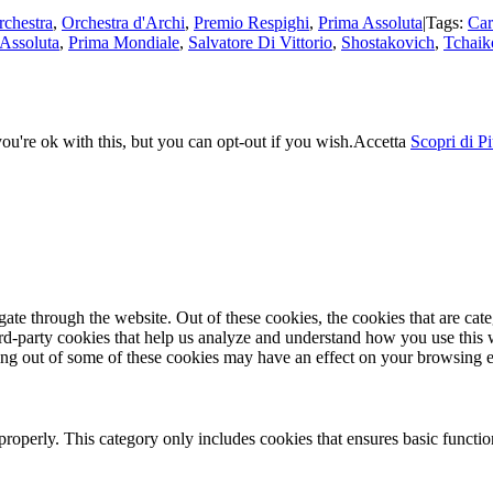
rchestra
,
Orchestra d'Archi
,
Premio Respighi
,
Prima Assoluta
|
Tags:
Car
Assoluta
,
Prima Mondiale
,
Salvatore Di Vittorio
,
Shostakovich
,
Tchaik
u're ok with this, but you can opt-out if you wish.
Accetta
Scopri di P
te through the website. Out of these cookies, the cookies that are cate
hird-party cookies that help us analyze and understand how you use this
ting out of some of these cookies may have an effect on your browsing 
properly. This category only includes cookies that ensures basic functio