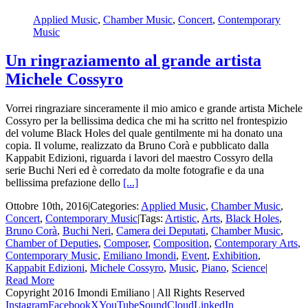
Applied Music
,
Chamber Music
,
Concert
,
Contemporary
Music
Un ringraziamento al grande artista
Michele Cossyro
Vorrei ringraziare sinceramente il mio amico e grande artista Michele
Cossyro per la bellissima dedica che mi ha scritto nel frontespizio
del volume Black Holes del quale gentilmente mi ha donato una
copia. Il volume, realizzato da Bruno Corà e pubblicato dalla
Kappabit Edizioni, riguarda i lavori del maestro Cossyro della
serie Buchi Neri ed è corredato da molte fotografie e da una
bellissima prefazione dello
[...]
Ottobre 10th, 2016
|
Categories:
Applied Music
,
Chamber Music
,
Concert
,
Contemporary Music
|
Tags:
Artistic
,
Arts
,
Black Holes
,
Bruno Corà
,
Buchi Neri
,
Camera dei Deputati
,
Chamber Music
,
Chamber of Deputies
,
Composer
,
Composition
,
Contemporary Arts
,
Contemporary Music
,
Emiliano Imondi
,
Event
,
Exhibition
,
Kappabit Edizioni
,
Michele Cossyro
,
Music
,
Piano
,
Science
|
Read More
Copyright 2016 Imondi Emiliano | All Rights Reserved
Instagram
Facebook
X
YouTube
SoundCloud
LinkedIn