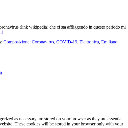
ronavirus (link wikipedia) che ci sta affliggendo in questo periodo mi
..]
s:
Composizione
,
Coronavirus
,
COVID-19
,
Elettronica
,
Emiliano
iù
gorized as necessary are stored on your browser as they are essential
 website. These cookies will be stored in your browser only with your