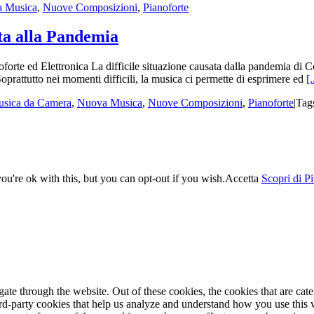
 Musica
,
Nuove Composizioni
,
Pianoforte
a alla Pandemia
te ed Elettronica La difficile situazione causata dalla pandemia di Co
oprattutto nei momenti difficili, la musica ci permette di esprimere ed
[.
sica da Camera
,
Nuova Musica
,
Nuove Composizioni
,
Pianoforte
|
Tag
u're ok with this, but you can opt-out if you wish.
Accetta
Scopri di P
te through the website. Out of these cookies, the cookies that are cate
hird-party cookies that help us analyze and understand how you use this