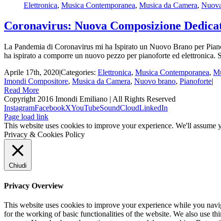
Elettronica
,
Musica Contemporanea
,
Musica da Camera
,
Nuova
Coronavirus: Nuova Composizione Dedicat
La Pandemia di Coronavirus mi ha Ispirato un Nuovo Brano per Pianofor
ha ispirato a comporre un nuovo pezzo per pianoforte ed elettronica. S
Aprile 17th, 2020
|
Categories:
Elettronica
,
Musica Contemporanea
,
Mu
Imondi Compositore
,
Musica da Camera
,
Nuovo brano
,
Pianoforte
|
Read More
Copyright 2016 Imondi Emiliano | All Rights Reserved
Instagram
Facebook
X
YouTube
SoundCloud
LinkedIn
Page load link
This website uses cookies to improve your experience. We'll assume yo
Privacy & Cookies Policy
Chiudi
Privacy Overview
This website uses cookies to improve your experience while you naviga
for the working of basic functionalities of the website. We also use t