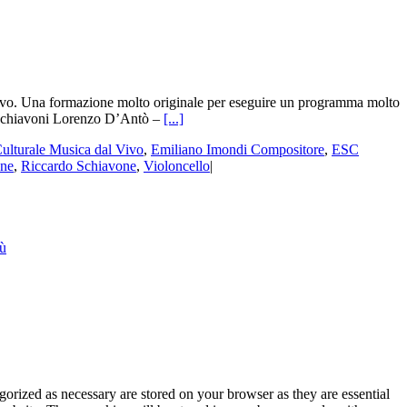
vo. Una formazione molto originale per eseguire un programma molto
. Schiavoni Lorenzo D’Antò –
[...]
ulturale Musica dal Vivo
,
Emiliano Imondi Compositore
,
ESC
one
,
Riccardo Schiavone
,
Violoncello
|
iù
gorized as necessary are stored on your browser as they are essential