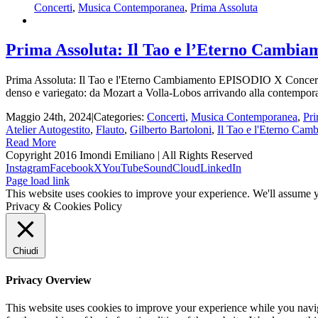
Concerti
,
Musica Contemporanea
,
Prima Assoluta
Prima Assoluta: Il Tao e l’Eterno Cambia
Prima Assoluta: Il Tao e l'Eterno Cambiamento EPISODIO X Concerto
denso e variegato: da Mozart a Volla-Lobos arrivando alla contempor
Maggio 24th, 2024
|
Categories:
Concerti
,
Musica Contemporanea
,
Pri
Atelier Autogestito
,
Flauto
,
Gilberto Bartoloni
,
Il Tao e l'Eterno Cam
Read More
Copyright 2016 Imondi Emiliano | All Rights Reserved
Instagram
Facebook
X
YouTube
SoundCloud
LinkedIn
Page load link
This website uses cookies to improve your experience. We'll assume yo
Privacy & Cookies Policy
Chiudi
Privacy Overview
This website uses cookies to improve your experience while you naviga