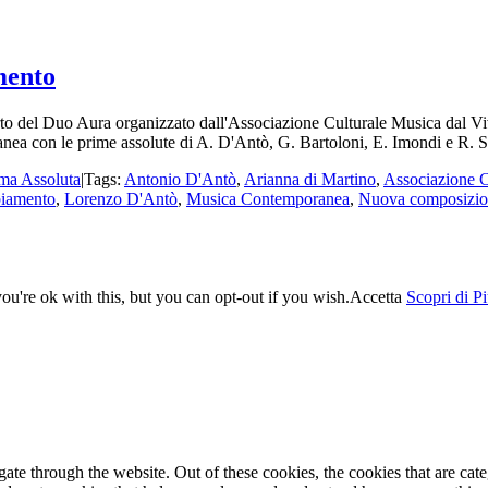
mento
 del Duo Aura organizzato dall'Associazione Culturale Musica dal Vi
anea con le prime assolute di A. D'Antò, G. Bartoloni, E. Imondi e R
ma Assoluta
|
Tags:
Antonio D'Antò
,
Arianna di Martino
,
Associazione C
biamento
,
Lorenzo D'Antò
,
Musica Contemporanea
,
Nuova composizi
u're ok with this, but you can opt-out if you wish.
Accetta
Scopri di P
te through the website. Out of these cookies, the cookies that are cate