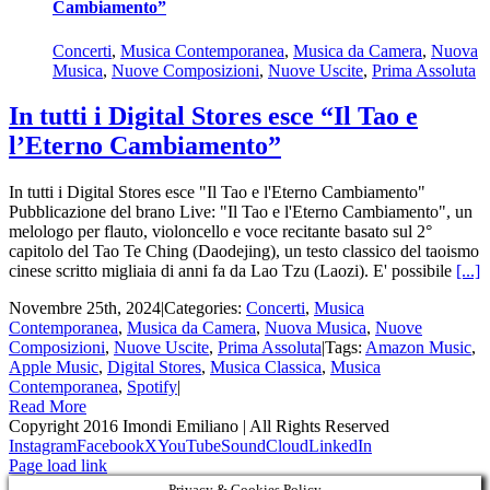
Cambiamento”
Concerti
,
Musica Contemporanea
,
Musica da Camera
,
Nuova
Musica
,
Nuove Composizioni
,
Nuove Uscite
,
Prima Assoluta
In tutti i Digital Stores esce “Il Tao e
l’Eterno Cambiamento”
In tutti i Digital Stores esce "Il Tao e l'Eterno Cambiamento"
Pubblicazione del brano Live: "Il Tao e l'Eterno Cambiamento", un
melologo per flauto, violoncello e voce recitante basato sul 2°
capitolo del Tao Te Ching (Daodejing), un testo classico del taoismo
cinese scritto migliaia di anni fa da Lao Tzu (Laozi). E' possibile
[...]
Novembre 25th, 2024
|
Categories:
Concerti
,
Musica
Contemporanea
,
Musica da Camera
,
Nuova Musica
,
Nuove
Composizioni
,
Nuove Uscite
,
Prima Assoluta
|
Tags:
Amazon Music
,
Apple Music
,
Digital Stores
,
Musica Classica
,
Musica
Contemporanea
,
Spotify
|
Read More
Copyright 2016 Imondi Emiliano | All Rights Reserved
Instagram
Facebook
X
YouTube
SoundCloud
LinkedIn
Page load link
Privacy & Cookies Policy