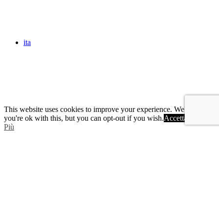
ita
This website uses cookies to improve your experience. We'll assume
you're ok with this, but you can opt-out if you wish.
Accetta
Scopri di
Più
HOME
MUSICA DA CONCERTO
MUSICA PER FILM